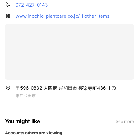
072-427-0143
www.inochio-plantcare.co.jp/
1 other items
〒596-0832 大阪府 岸和田市 極楽寺町486-1
東岸和田市
You might like
See more
Accounts others are viewing