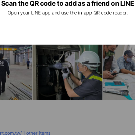
Scan the QR code to add as a friend on LINE
Open your LINE app and use the in-app QR code reader.
rt.com.tw/
1 other items