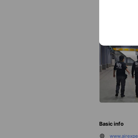
Basic info
www.airexpe