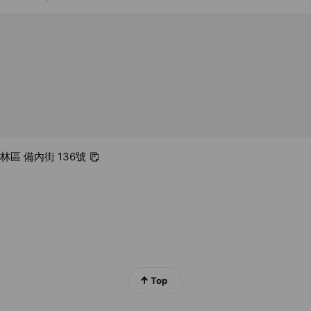
林區 備內街 136號
Top