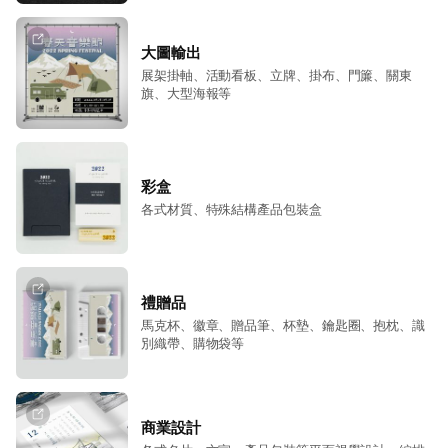
大圖輸出
展架掛軸、活動看板、立牌、掛布、門簾、關東
旗、大型海報等
彩盒
各式材質、特殊結構產品包裝盒
禮贈品
馬克杯、徽章、贈品筆、杯墊、鑰匙圈、抱枕、識
別織帶、購物袋等
商業設計