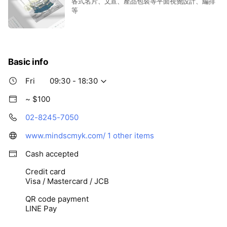
各式名片、文宣、產品包裝等平面視覺設計、編排
等
Basic info
Fri
09:30 - 18:30
~ $100
02-8245-7050
www.mindscmyk.com/
1 other items
Cash accepted
Credit card
Visa / Mastercard / JCB
QR code payment
LINE Pay