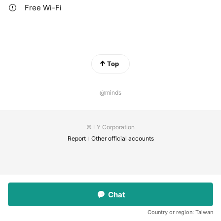
Free Wi-Fi
Top
@minds
© LY Corporation
Report
Other official accounts
Chat
Country or region:
Taiwan