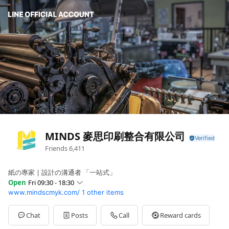
MINDS 麥思印刷整合有限公司
Friends
6,411
紙の專家 | 設計の溝通者 「一站式」
Open
Fri 09:30 - 18:30
www.mindscmyk.com/
1 other items
Sun
Closed
Mon
09:30 - 18:30
Tue
09:30 - 18:30
Chat
Posts
Call
Reward cards
Wed
09:30 - 18:30