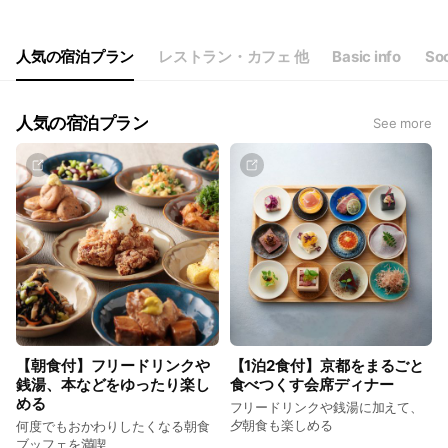
Thu
Open 24 hours
Fri
Open 24 hours
Sat
Open 24 hours
人気の宿泊プラン
レストラン・カフェ 他
Basic info
Soc
人気の宿泊プラン
See more
【朝食付】フリードリンクや
【1泊2食付】京都をまるごと
銭湯、本などをゆったり楽し
食べつくす会席ディナー
める
フリードリンクや銭湯に加えて、
夕朝食も楽しめる
何度でもおかわりしたくなる朝食
ブッフェを満喫