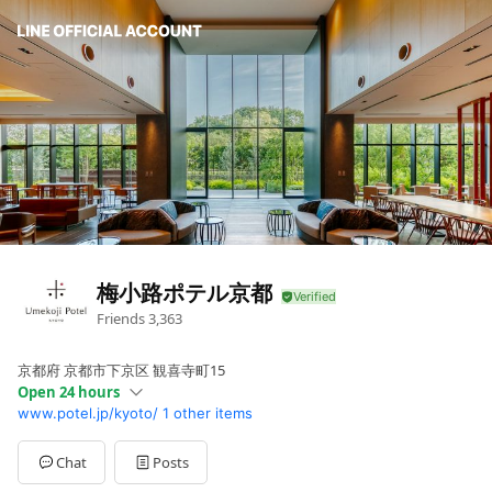
梅小路ポテル京都
Friends
3,363
京都府 京都市下京区 観喜寺町15
Open 24 hours
www.potel.jp/kyoto/
1 other items
Sun
Open 24 hours
Mon
Open 24 hours
Tue
Open 24 hours
Chat
Posts
Wed
Open 24 hours