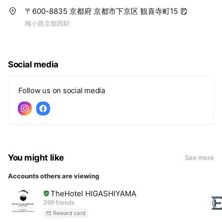
〒600-8835 京都府 京都市下京区 観喜寺町15
梅小路京都西駅
Social media
Follow us on social media
You might like
See more
Accounts others are viewing
TheHotel HIGASHIYAMA
399 friends
Reward card