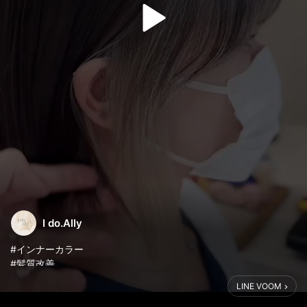
I do.Ally
#インナーカラー
#髪質改善
#明石
LINE VOOM