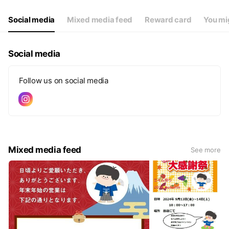
Social media
Mixed media feed
Reward card
You mig
Social media
Follow us on social media
Mixed media feed
See more