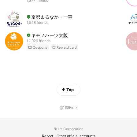
1,877 friends
京都まるなか・一華
1,548 friends
キモノハーツ大阪
12,926 friends
Coupons
Reward card
Top
@188lvrnk
© LY Corporation
Report
Other official accounts