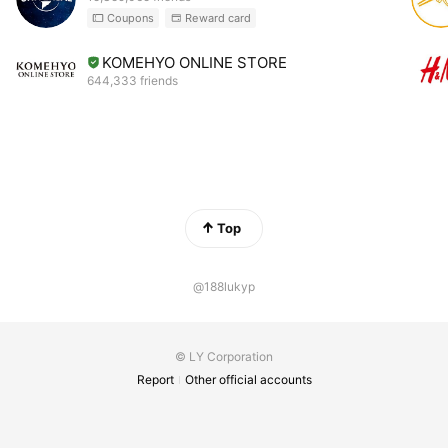
Coupons
Reward card
KOMEHYO ONLINE STORE
644,333 friends
Top
@188lukyp
© LY Corporation
Report
Other official accounts