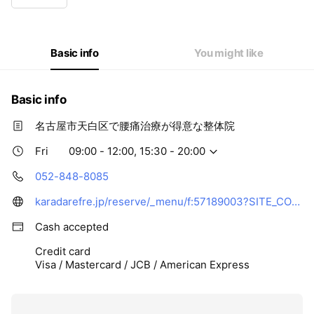
Wed
09:00 - 12:00,15:30 - 20:00
Thu
09:00 - 12:00,14:30 - 19:00
Fri
09:00 - 12:00,15:30 - 20:00
Sat
09:00 - 13:00
Basic info
You might like
Basic info
名古屋市天白区で腰痛治療が得意な整体院
Fri
09:00 - 12:00, 15:30 - 20:00
052-848-8085
karadarefre.jp/reserve/_menu/f:57189003?SITE_CODE=hp
Cash accepted
Credit card
Visa / Mastercard / JCB / American Express