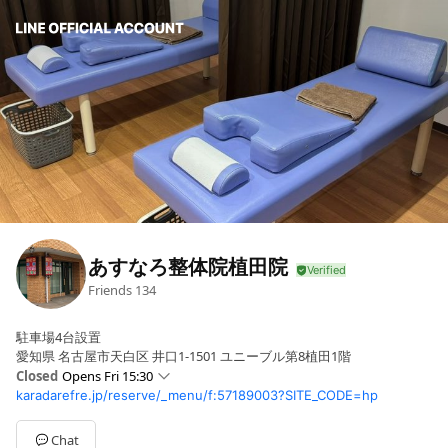
あすなろ整体院植田院
Friends
134
駐車場4台設置
愛知県 名古屋市天白区 井口1-1501 ユニーブル第8植田1階
Closed
Opens Fri 15:30
karadarefre.jp/reserve/_menu/f:57189003?SITE_CODE=hp
Sun
Closed
Mon
09:00 - 12:00,15:30 - 20:00
Tue
09:00 - 12:00,14:30 - 19:00
Chat