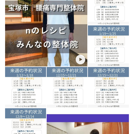
筋肉や関節だけでなく、神経のバランスを整える施術を行いま
す。
☆国家資格を持つ施術者が担当
施術は、専門知識を持った施術者が行います。
身体の構造を深く理解したうえで、最適な施術をご提案しま
す。
☆再発しにくい身体づくりをサポート
施術後のケアや、日常生活での注意点をアドバイス。痛みを取
り除くだけでなく、長く健康な身体を維持できるようサポート
します。
◎ 長年の腰痛に悩まされている方
◎ 何度も治療を受けても改善しない方
◎ 腰の痛みで日常生活に支障が出ている方
◎ 腰痛を抱えながらもスポーツを続けたい方
「もう治らない」とあきらめる前に、ぜひ当院にご相談くださ
い。
あなたの身体に合った施術で、快適な毎日を取り戻すお手伝い
をいたします。
★ダイエットカウンセリングも実施