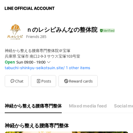
ｎのレシピみんなの整体院
Friends
285
神経から整える腰痛専門整体院＠宝塚
兵庫県 宝塚市 南口2-9-3 サウス宝塚103号室
Open
Sun 09:00 - 19:00
tabuchi-shinkyu-seikotsuin.site/
1 other items
Sun
09:00 - 19:00
Mon
09:00 - 19:00
Tue
Closed
Chat
Posts
Reward cards
Wed
09:00 - 19:00
Thu
09:00 - 19:00
Fri
09:00 - 19:00
Sat
09:00 - 19:00
神経から整える腰痛専門整体
Mixed media feed
Social m
神経から整える腰痛専門整体