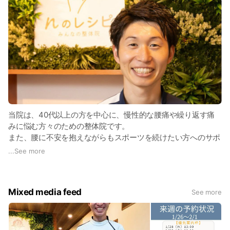
当院は、40代以上の方を中心に、慢性的な腰痛や繰り返す痛
みに悩む方々のための整体院です。
また、腰に不安を抱えながらもスポーツを続けたい方へのサポ
ートも行っております。
...
See more
☆なぜ「腰痛専門」なのか？
腰痛は生活の質に大きな影響を与えるだけでなく、放置すると
悪化することが多い症状です。
Mixed media feed
See more
当院では、一般的なマッサージや一時的な対処療法ではなく、
根本からの改善を目指した施術を提供しています。
☆神経整体による施術
痛みの原因は「神経の働きの乱れ」によることが多いと考え、