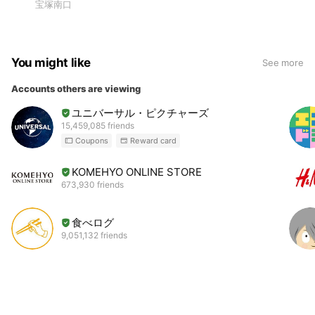
宝塚南口
You might like
See more
Accounts others are viewing
ユニバーサル・ピクチャーズ
15,459,085 friends
Coupons
Reward card
KOMEHYO ONLINE STORE
673,930 friends
食べログ
9,051,132 friends