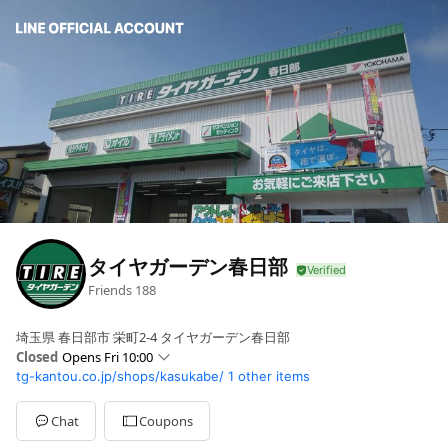
タイヤガーデン春日部
Friends
188
埼玉県 春日部市 栄町2-4 タイヤガーデン春日部
Closed
Opens Fri 10:00
tg-kantou.co.jp/shops/kasukabe/
1 other items
Sun
10:00 - 18:30
Mon
10:00 - 18:30
Tue
10:00 - 18:30
Chat
Coupons
Wed
Closed