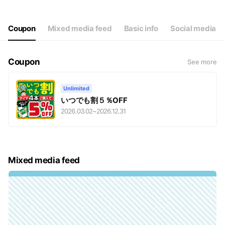
Thu
10:00 - 18:30
Fri
10:00 - 18:30
Sat
10:00 - 18:30
Coupon
Mixed media feed
Basic info
Social media
定休日：第二、第三火曜日・毎週水曜日
Coupon
See more
Unlimited
いつでも割５％OFF
2026.03.02
~
2026.12.31
Mixed media feed