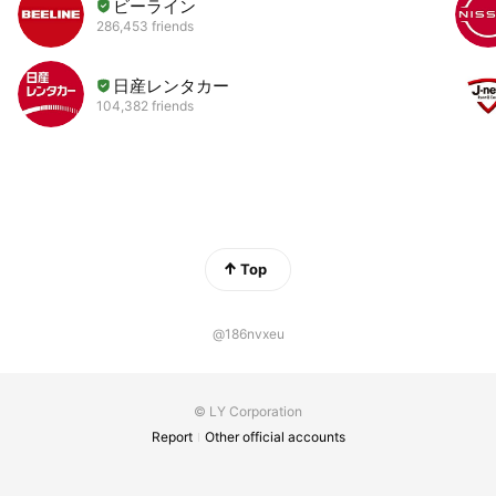
ビーライン
286,453 friends
日産レンタカー
104,382 friends
Top
@186nvxeu
© LY Corporation
Report
Other official accounts