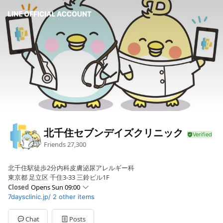
北千住セブンデイズクリニック
Friends
27,300
北千住駅徒歩2分内科皮膚泌尿アレルギー科
東京都 足立区 千住3-33 三鈴ビル1F
Closed
Opens Sun 09:00
7daysclinic.jp/
2 other items
Sun
09:00 - 13:30,14:30 - 18:30
Mon
10:00 - 14:00,15:30 - 20:00
Tue
10:00 - 14:00,15:30 - 20:00
Chat
Posts