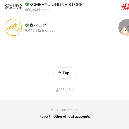
KOMEHYO ONLINE STORE
669,263 friends
食べログ
9,046,512 friends
Top
@186cafus
© LY Corporation
Report
Other official accounts