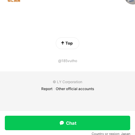
Top
@185vutho
© LY Corporation
Report
Other official accounts
Chat
Country or region:
Japan