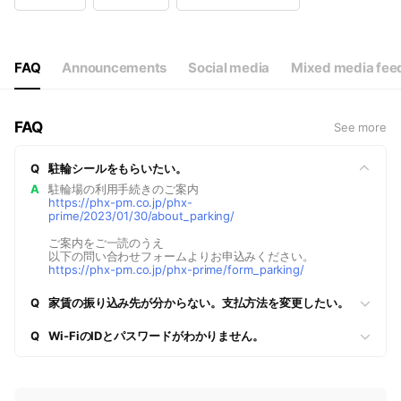
Wed
10:00 - 17:00
Thu
10:00 - 17:00
Fri
10:00 - 17:00
Sat
10:00 - 17:00
FAQ
Announcements
Social media
Mixed media fee
FAQ
See more
Q
駐輪シールをもらいたい。
A
駐輪場の利用手続きのご案内
https://phx-pm.co.jp/phx-
prime/2023/01/30/about_parking/
ご案内をご一読のうえ
以下の問い合わせフォームよりお申込みください。
https://phx-pm.co.jp/phx-prime/form_parking/
Q
家賃の振り込み先が分からない。支払方法を変更したい。
Q
Wi-FiのIDとパスワードがわかりません。
N