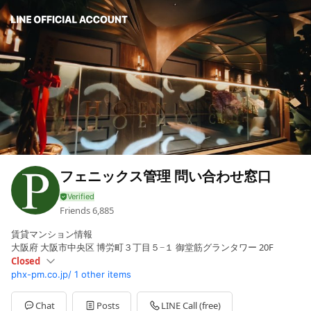
フェニックス管理 問い合わせ窓口
Friends
6,885
賃貸マンション情報
大阪府 大阪市中央区 博労町３丁目５−１ 御堂筋グランタワー 20F
Closed
phx-pm.co.jp/
1 other items
Sun
Closed
Mon
10:00 - 17:00
Tue
10:00 - 17:00
Chat
Posts
LINE Call (free)