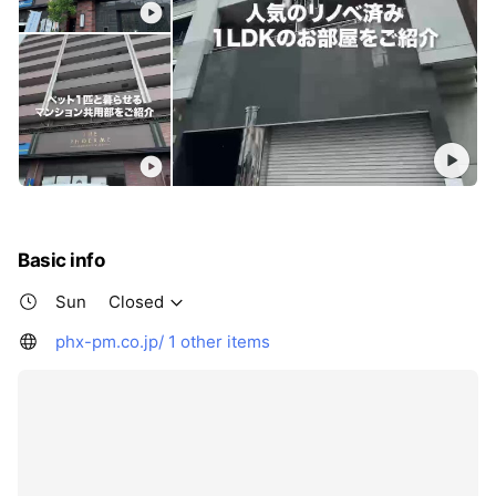
Basic info
Sun
Closed
phx-pm.co.jp/
1 other items