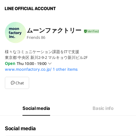
ムーンファクトリー
Friends
86
様々なコミュニケーション課題をITで支援
東京都 中央区 新川2-9-2 マルキョウ新川ビル2F
Open
Thu 10:00 - 19:00
www.moonfactory.co.jp/
1 other items
Sun
Closed
Mon
10:00 - 19:00
Tue
10:00 - 19:00
Chat
Wed
10:00 - 19:00
Thu
10:00 - 19:00
Fri
10:00 - 19:00
Sat
Closed
Social media
Basic info
Social media