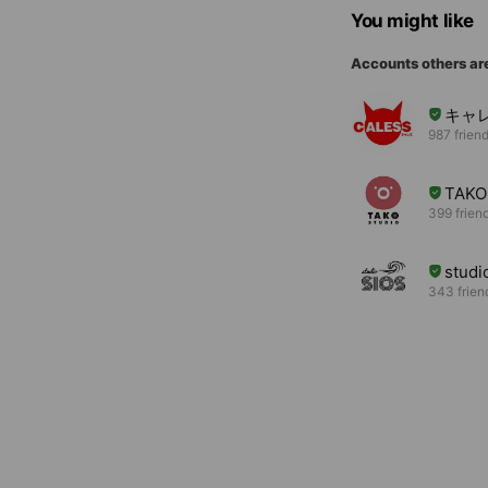
You might like
Accounts others ar
キャ
987 frien
TAKO
399 frien
studi
343 frien