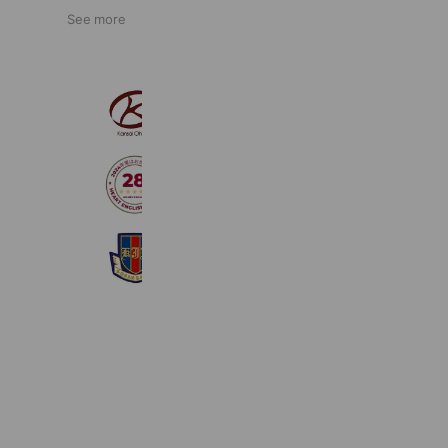
See more
関西大倉中学校・高等学校
337 friends
【Heart】英検サポート
301 friends
興南中学校・高等学校【公式】
1,272 friends