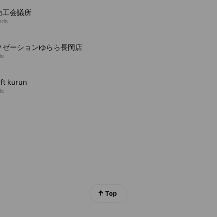
商工会議所
nds
クゼーションゆらら長岡店
ds
ift kurun
ds
Top