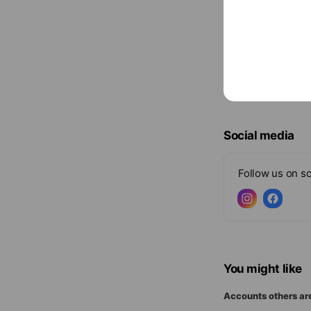
Social media
Follow us on so
You might like
Accounts others ar