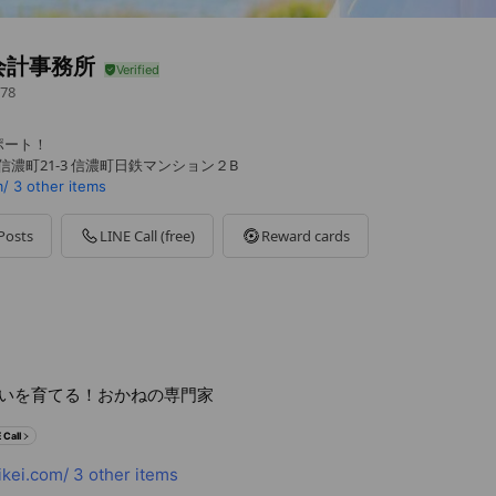
会計事務所
78
ポート！
信濃町21-3 信濃町日鉄マンション２B
m/
3 other items
Posts
LINE Call (free)
Reward cards
いを育てる！おかねの専門家
 Call
ikei.com/
3 other items