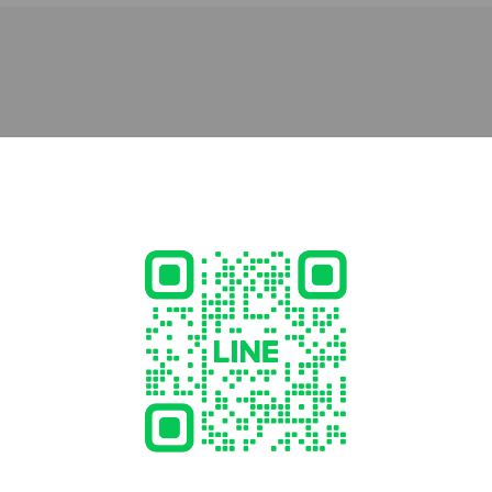
52 新潟県 新潟市中央区 信濃町21-3 信濃町日鉄マンション２B