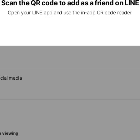
駐車場のご案内
Scan the QR code to add as a friend on LINE
当事務所にお越しの際は、こちらの駐車場をご利用くだ
Open your LINE app and use the in-app QR code reader.
cial media
e viewing