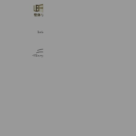
整体リード
709 friends
Reward card
hvid
209 friends
Tenma-ru（てんまーる）
309 friends