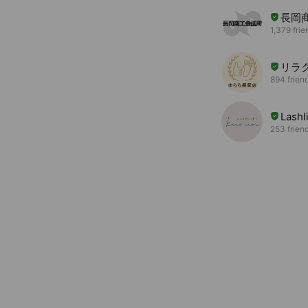
長岡
1,379 frie
リラ
894 frien
Lashl
253 frien