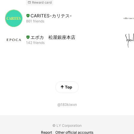
Reward card
CARITES-カリテス-
861 friends
エポカ 松屋銀座本店
142 friends
Top
@183kiwxn
© LY Corporation
Report
Other official accounts