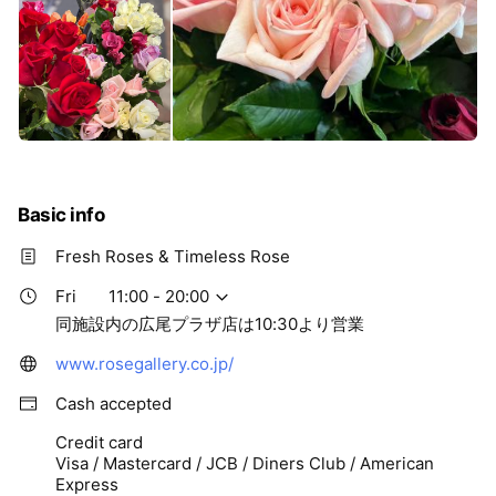
Basic info
Fresh Roses & Timeless Rose
Fri
11:00 - 20:00
同施設内の広尾プラザ店は10:30より営業
www.rosegallery.co.jp/
Cash accepted
Credit card
Visa / Mastercard / JCB / Diners Club / American
Express