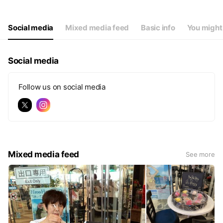
Social media
Mixed media feed
Basic info
You might 
Social media
Follow us on social media
Mixed media feed
See more