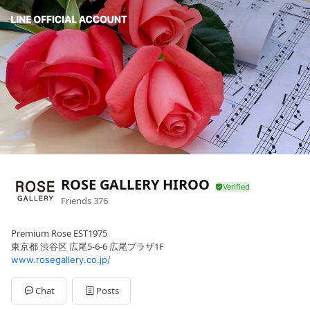
ROSE GALLERY HIROO
Friends
376
Premium Rose EST1975
東京都 渋谷区 広尾5-6-6 広尾プラザ1F
www.rosegallery.co.jp/
Chat
Posts