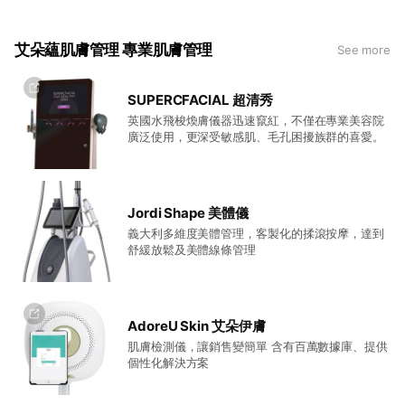
艾朵蘊肌膚管理 專業肌膚管理
See more
SUPERCFACIAL 超清秀
英國水飛梭煥膚儀器迅速竄紅，不僅在專業美容院
廣泛使用，更深受敏感肌、毛孔困擾族群的喜愛。
Jordi Shape 美體儀
義大利多維度美體管理，客製化的揉滾按摩，達到
舒緩放鬆及美體線條管理
AdoreU Skin 艾朵伊膚
肌膚檢測儀，讓銷售變簡單 含有百萬數據庫、提供
個性化解決方案