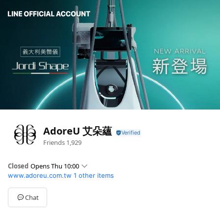
AdoreU 艾朵蘊
Friends
1,929
Closed
Opens Thu 10:00
www.adoreu.com.tw
1 other items
Sun
Closed
Mon
10:00 - 19:00
Tue
10:00 - 19:00
Chat
Wed
10:00 - 19:00
Thu
10:00 - 19:00