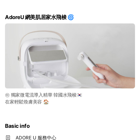
AdoreU 網美肌居家水飛梭 🌀
㊕ 獨家微電流導入精華 韓國水飛梭🇰🇷
在家輕鬆煥膚美容 🏠
Basic info
ADORE U 服務中心