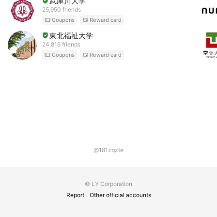
武庫川大学
25,950 friends
Coupons
Reward card
東北福祉大学
24,816 friends
Coupons
Reward card
@181zqzte
© LY Corporation
Report
Other official accounts