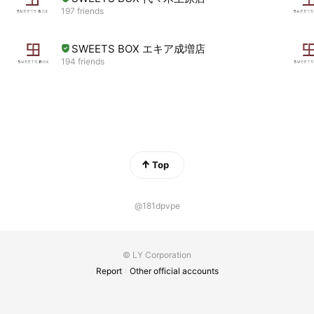
197 friends
SWEETS BOX エキア成増店
194 friends
Top
@181dpvpe
© LY Corporation
Report
Other official accounts