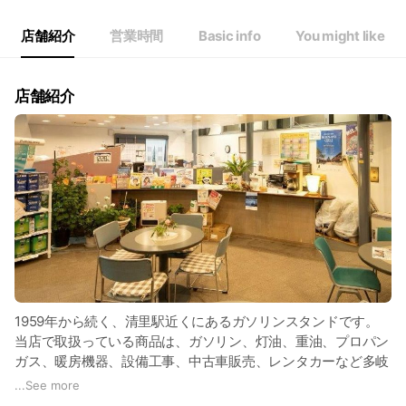
Thu
07:30 - 19:30
Fri
07:30 - 19:30
店舗紹介
営業時間
Basic info
You might like
Sat
07:30 - 19:30
店舗紹介
1959年から続く、清里駅近くにあるガソリンスタンドです。
当店で取扱っている商品は、ガソリン、灯油、重油、プロパン
ガス、暖房機器、設備工事、中古車販売、レンタカーなど多岐
に渡っています。
...
See more
洗車の際は、無料のコーヒーを飲みながら店舗内でお待ち頂け