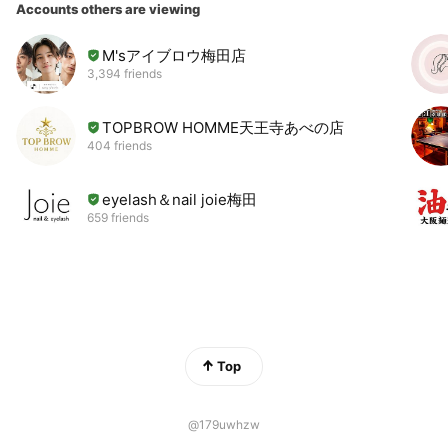
Accounts others are viewing
M'sアイブロウ梅田店
3,394 friends
TOPBROW HOMME天王寺あべの店
404 friends
eyelash＆nail joie梅田
659 friends
Top
@179uwhzw