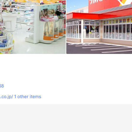
68
co.jp/
1 other items