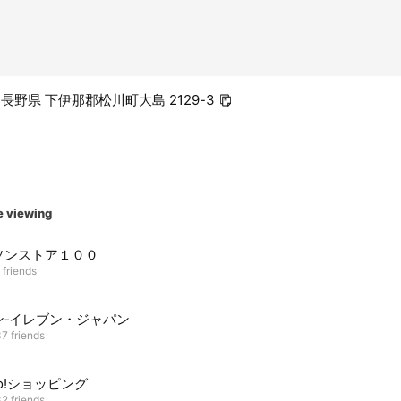
4 長野県 下伊那郡松川町大島 2129-3
e viewing
ソンストア１００
 friends
ン‐イレブン・ジャパン
7 friends
oo!ショッピング
2 friends