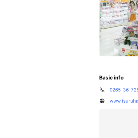
Basic info
0265-36-72
www.tsuruha.