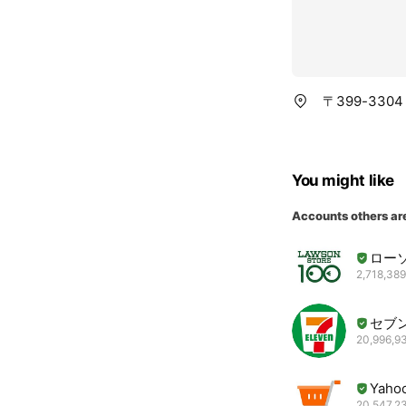
〒399-330
You might like
Accounts others ar
ロー
2,718,389
セブ
20,996,93
Yah
20,547,23