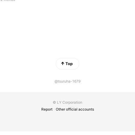
Top
@tsuruha-1679
© LY Corporation
Report
Other official accounts