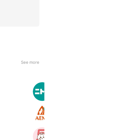
See more
ニトリ
32,321,094 friends
アエナ
4,823,178 friends
ちいかわマーケット
5,913,323 friends