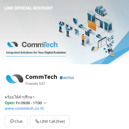
CommTech
Friends
537
พร้อมให้คำปรึกษา
Open
Fri 09:00 - 17:00
www.commtech.co.th
Sun
Closed
Mon
09:00 - 17:00
Tue
09:00 - 17:00
Chat
LINE Call (free)
Wed
09:00 - 17:00