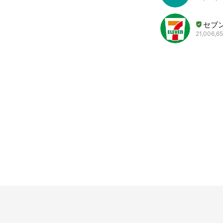
セブ
21,006,65