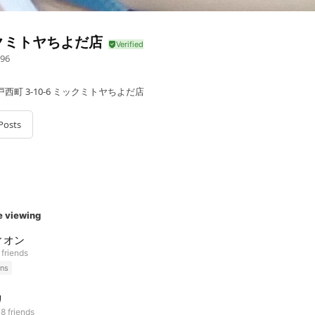
クミトヤちよだ店
96
西町 3-10-6 ミックミトヤちよだ店
Posts
e viewing
ィオン
 friends
ns
リ
8 friends