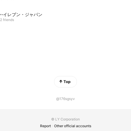
ン‐イレブン・ジャパン
2 friends
Top
@176sgsyv
© LY Corporation
Report
Other official accounts