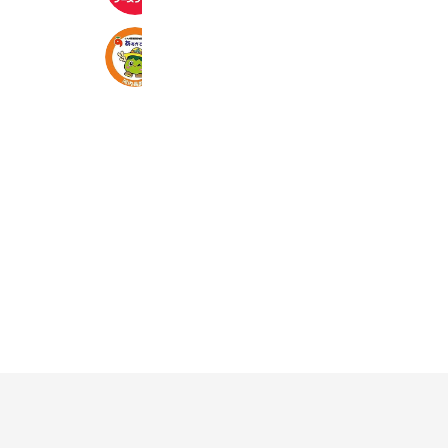
あすかてくるで 河内長野店
2,166 friends
Coupons
Reward card