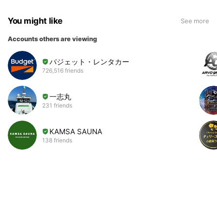
You might like
See more
Accounts others are viewing
バジェット・レンタカー
726,516 friends
一志丸
231 friends
KAMSA SAUNA
138 friends