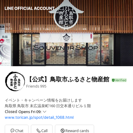
【公式】鳥取市ふるさと物産館
Friends
995
イベント・キャンペーン情報をお届けします
鳥取県 鳥取市 末広温泉町160 日交本通りビル１階
Closed
Opens Fri 09:
www.torican.jp/spot/detail_1068.html
Sun
09: - 19:
Mon
09: - 19:
Tue
09: - 19:
Chat
Call
Reward cards