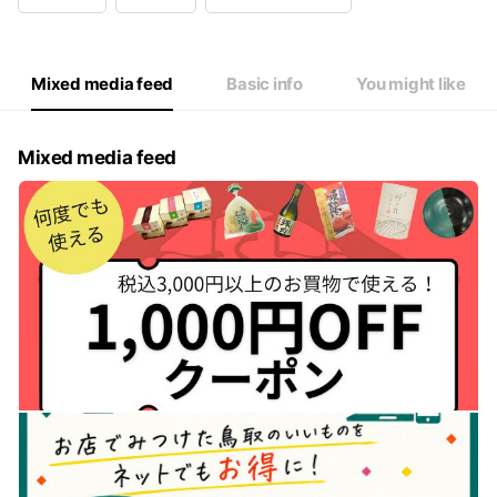
Wed
09: - 19:
Thu
09: - 19:
Fri
09: - 19:
Sat
09: - 19:
Mixed media feed
Basic info
You might like
年末年始を除き無休で営業
Mixed media feed