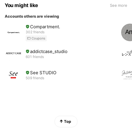
You might like
See more
Accounts others are viewing
Compartment.
302 friends
Coupons
addictcase_studio
601 friends
See STUDIO
509 friends
Top