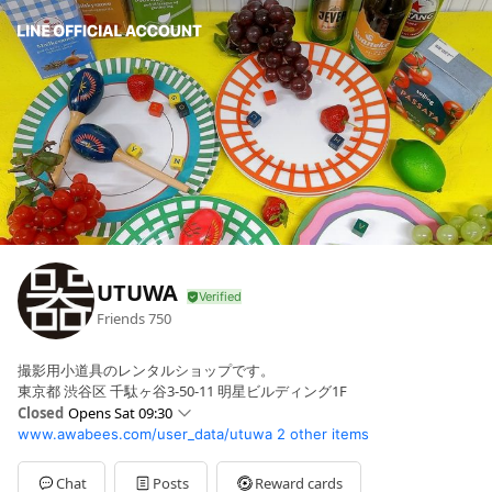
UTUWA
Friends
750
撮影用小道具のレンタルショップです。
東京都 渋谷区 千駄ヶ谷3-50-11 明星ビルディング1F
Closed
Opens Sat 09:30
www.awabees.com/user_data/utuwa
2 other items
Sun
Closed
Mon
09:30 - 18:00
Tue
09:30 - 18:00
Chat
Posts
Reward cards