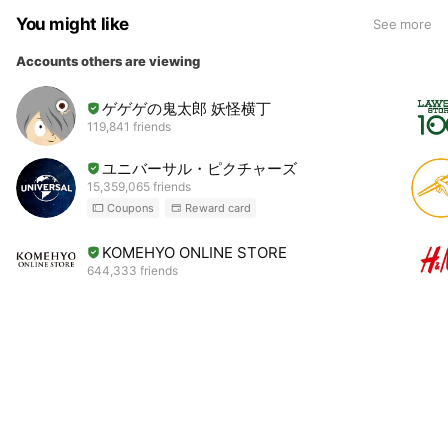
You might like
See more
Accounts others are viewing
ゲゲゲの鬼太郎 妖怪横丁
119,841 friends
ユニバーサル・ピクチャーズ
15,359,065 friends
Coupons
Reward card
KOMEHYO ONLINE STORE
644,333 friends