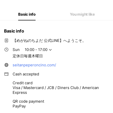
Thu
00:00 - 00:00
Fri
10:00 - 17:00
Sat
10:00 - 17:00
Basic info
You might like
定休日毎週木曜日
Basic info
【めがねのちよだ 公式LINE】へようこそ。
Sun
10:00 - 17:00
定休日毎週木曜日
seitanpeperoncino.com/
Cash accepted
Credit card
Visa / Mastercard / JCB / Diners Club / American
Express
QR code payment
PayPay