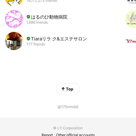
16,172,273 friends
はるのひ動物病院
1,998 friends
Tiaraリラ ク&エステサロン
177 friends
Top
@175mmddi
© LY Corporation
Report
Other official accounts