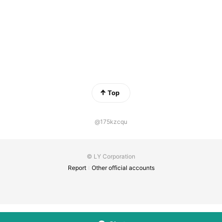
Top
@175kzcqu
© LY Corporation
Report
Other official accounts