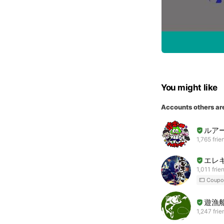
You might like
Accounts others ar
ルアー
1,765 frie
エレ
1,011 frie
Coupo
遊漁船
1,247 frie