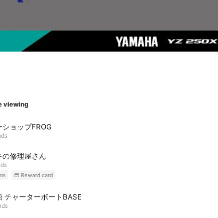
e viewing
ショップFROG
nds
キの修理屋さん
nds
ns
Reward card
 チャーターボートBASE
nds