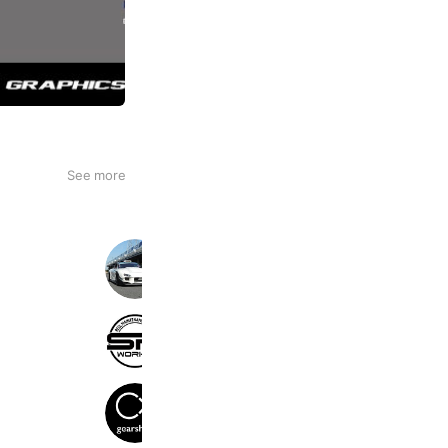
See more
キングバイヤー・ガレージR合同走行
381 friends
Coupons
Reward card
SR WORKS
2,783 friends
リールメンテナンス「ギアショップ」
2,250 friends