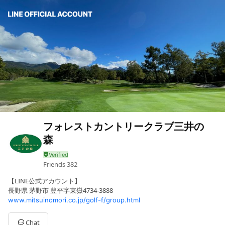
フォレストカントリークラブ三井の
森
Friends
382
【LINE公式アカウント】
長野県 茅野市 豊平字東嶽4734-3888
www.mitsuinomori.co.jp/golf-f/group.html
Chat