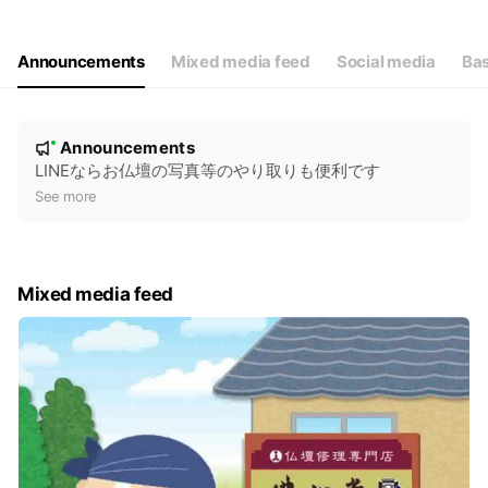
Thu
09:00 - 20:00
Fri
09:00 - 20:00
Sat
09:00 - 20:00
Announcements
Mixed media feed
Social media
Bas
毎週水曜日はお休みです
N
Announcements
New
o
LINEならお仏壇の写真等のやり取りも便利です
t
See more
i
c
e
Mixed media feed