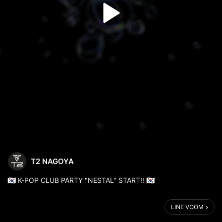
T2 NAGOYA
🇰🇷 K-POP CLUB PARTY "NESTAL" START!! 🇰🇷
名古屋を拠点に、東京/福岡/大阪/熊本など全国で大人気開催中の
LINE VOOM
日本最大級K-POPクラブパーティー『NESTAL』が9月より毎月奇
数週土曜日(第1土曜・第3土曜)にT2 NAGOYA 4Fで始動‼️