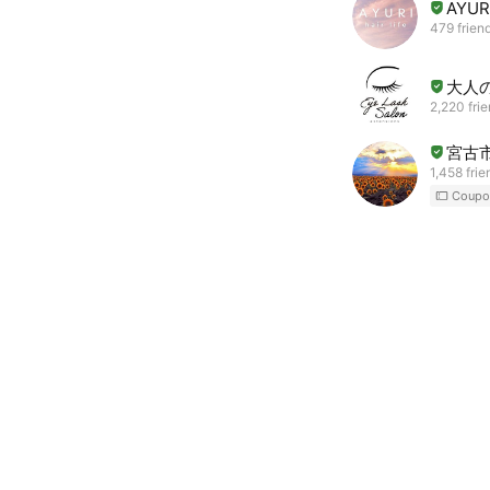
AYURI
479 frien
大人
2,220 fri
宮古市
1,458 frie
Coupo