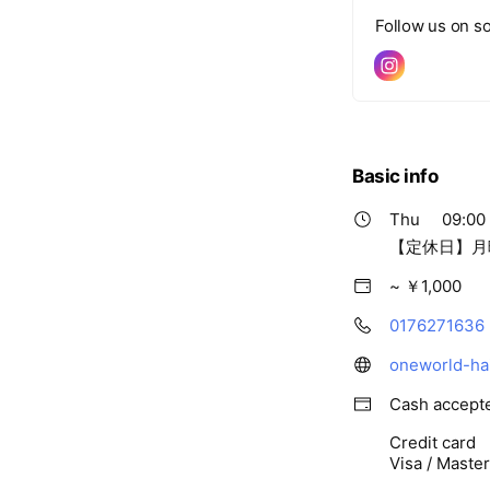
Follow us on so
Basic info
Thu
09:00 
【定休日】月
~ ￥1,000
0176271636
oneworld-ha
Cash accept
Credit card
Visa / Maste