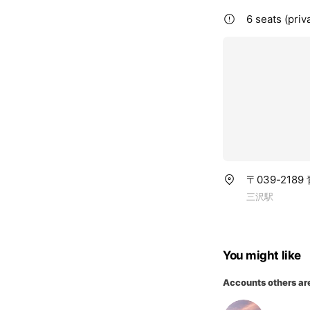
6 seats (priv
〒039-218
三沢駅
You might like
Accounts others ar