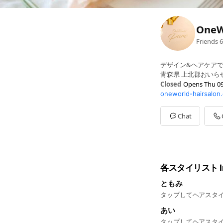
OneW
Friends
6
デザイン&ヘアケアで
青森県 上北郡おいらせ町
Closed
Opens Thu 09
oneworld-hairsalon
Sun
09:00 - 17:00
Mon
Closed
Tue
09:00 - 18:00
Chat
Wed
09:00 - 18:00
Thu
09:00 - 18:00
Fri
09:00 - 18:00
Sat
09:00 - 18:00
【定休日】月曜日/第
各スタイリスト In
ともみ
タップしてヘアスタイ
あい
タップしてヘアスタイ