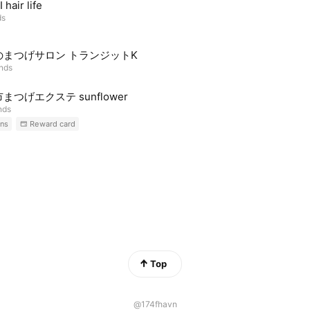
 hair life
ds
のまつげサロン トランジットK
ends
まつげエクステ sunflower
nds
ns
Reward card
Top
@174fhavn