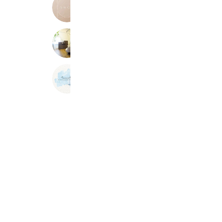
エステサロン Swon
200 friends
MADRIGAL
379 friends
Reward card
tweet.
206 friends
Reward card