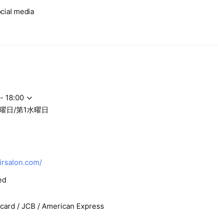
cial media
- 18:00
曜日/第1水曜日
irsalon.com/
ed
rcard / JCB / American Express