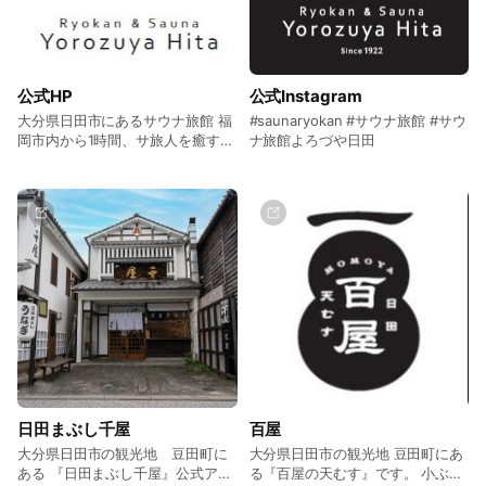
公式HP
公式Instagram
大分県日田市にあるサウナ旅館 福
#saunaryokan #サウナ旅館 #サウ
岡市内から1時間、サ旅人を癒す極
ナ旅館よろづや日田
上空間
日田まぶし千屋
百屋
大分県日田市の観光地 豆田町に
大分県日田市の観光地 豆田町にあ
ある 『日田まぶし千屋』公式アカ
る『百屋の天むす』です。 小ぶり