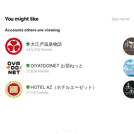
ウントです。 厳選された国産鰻の
な天むす6個✿*花わさびの醤油漬
ひつまぶし "日田らしい”食べ方 ゆ
けを添えて自慢の出汁に最後の一
ずごしょう+大根おろしが絶品♪ #
個を入れると出汁茶漬けが完成♪
日田まぶし #日田まぶし千屋
なくなり次第終了です。 #持ち帰
You might like
See more
営業時間 11:00～17:00 日田市豆
り専門 #百屋の天むす 営業時間
田町4-14
11:00～17:00 4月の休業日 なし
Accounts others are viewing
日田まぶし千屋内
大江戸温泉物語
345,219 friends
O!YA?DO!NET お宿ねっと
21,828 friends
HOTEL AZ（ホテルエーゼット）
17,110 friends