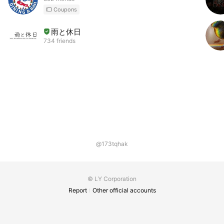
Coupons
雨と休日
734 friends
@173tqhak
© LY Corporation
Report
Other official accounts