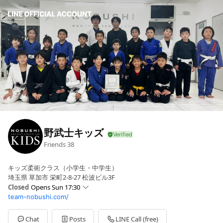
野武士キッズ
Friends
38
キッズ柔術クラス（小学生・中学生）
埼玉県 草加市 栄町2-8-27 松波ビル3F
Closed
Opens Sun 17:30
team-nobushi.com/
Sun
17:30 - 19:00
Mon
00:00 - 00:00
Tue
18:00 - 19:30
Chat
Posts
LINE Call (free)