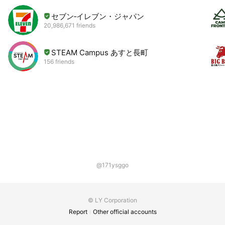
セブン‐イレブン・ジャパン
20,986,671 friends
STEAM Campus あすと長町
156 friends
@171ysggo
© LY Corporation
Report
Other official accounts