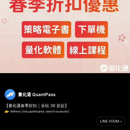
量化通 QuantPass
【量化通春季折扣｜全站 36 折起】
👉 https://quantpass.org/coupon/
LINE VOOM
超值折扣內容：
▍ 策略電子書｜結帳輸入折扣碼【26spg89】，整筆金額再打 89