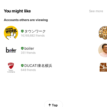
You might like
See more
Accounts others are viewing
タウンワーク
16,169,682 friends
boiler
351 friends
DUCATI東名横浜
648 friends
Top