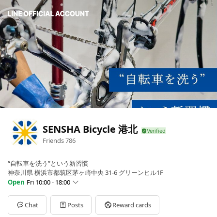
SENSHA Bicycle 港北
Friends
786
“自転車を洗う”という新習慣
神奈川県 横浜市都筑区茅ヶ崎中央 31-6 グリーンヒル1F
Open
Fri 10:00 - 18:00
Sun
10:00 - 18:00
Mon
10:00 - 18:00
Chat
Posts
Reward cards
Tue
10:00 - 18:00