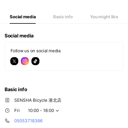
Wed
10:00 - 18:00
Thu
10:00 - 18:00
Fri
10:00 - 18:00
Social media
Basic info
You might like
Sat
10:00 - 18:00
Social media
Follow us on social media
Basic info
SENSHA Bicycle 港北店
Fri
10:00 - 18:00
05053718366