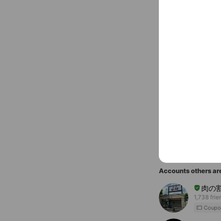
〒060-00
大通
Social media
Follow us on so
You might like
Accounts others ar
肉の
1,738 frie
Coupo