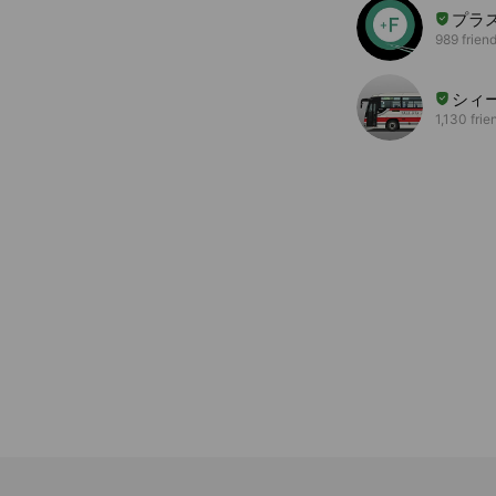
プラ
989 frien
シィ
1,130 frie