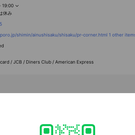
- 19:00
1は休み
5
poro.jp/shimin/ainushisaku/shisaku/pr-corner.html
1 other item
ed
rcard / JCB / Diners Club / American Express