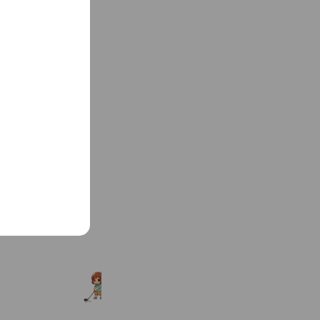
（出口5横）
See more
turano
327 friends