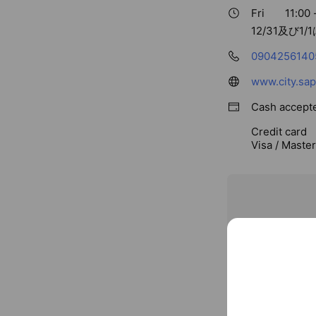
Fri
11:00 
12/31及び1/
0904256140
www.city.sap
Cash accept
Credit card
Visa / Maste