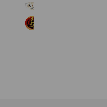
レフボンＪＲ白石店
973 friends
うなぎのさわべ
1,037 friends
Coupons