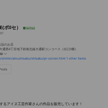
SE(ポﾛセ）
07
芸品のお店
 大通西4丁目地下鉄南北線大通駅コンコース（出口5横）
00
/shimin/ainushisaku/shisaku/pr-corner.html
1 other items
Posts
するアイヌ工芸作家さんの作品を販売しています！