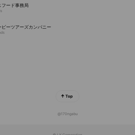
スフード事務局
ds
ービーツアーズカンパニー
nds
Top
@170ngabu
© LY Corporation