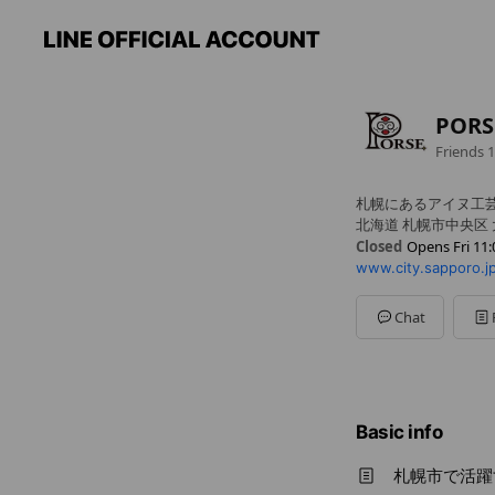
POR
Friends
1
札幌にあるアイヌ工
北海道 札幌市中央区
Closed
Opens Fri 11:
www.city.sapporo.jp
Sun
11:00 - 19:00
Mon
11:00 - 19:00
Tue
11:00 - 19:00
Chat
Wed
11:00 - 19:00
Thu
11:00 - 19:00
Fri
11:00 - 19:00
Sat
11:00 - 19:00
12/31及び1/1は休み
Basic info
札幌市で活躍