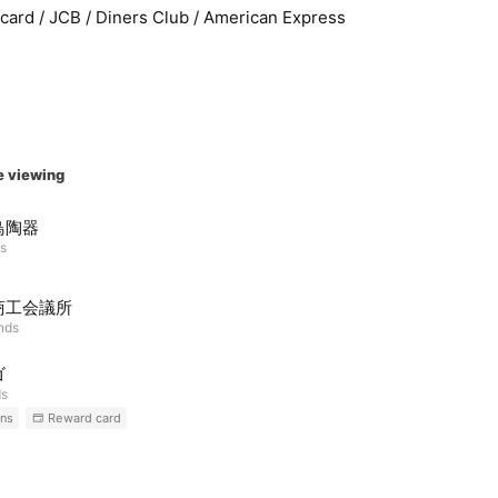
rcard / JCB / Diners Club / American Express
e viewing
鳥陶器
ds
商工会議所
ends
ゴ
ds
ns
Reward card