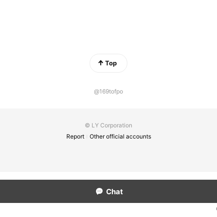
Top
@169tofpo
© LY Corporation
Report
Other official accounts
Chat