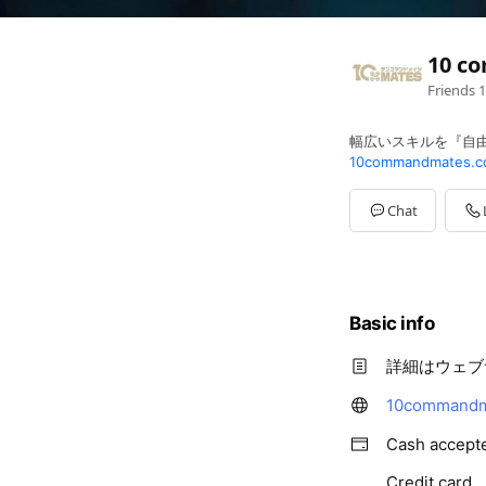
10 
Friends
1
幅広いスキルを『自
10commandmates.c
Chat
Basic info
詳細はウェブ
10commandm
Cash accept
Credit card