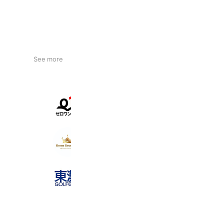
See more
ゼロワン出版
1,916 friends
【公式】Home Reception
134 friends
【会員様専用】GOLFEED24東灘店
70 friends