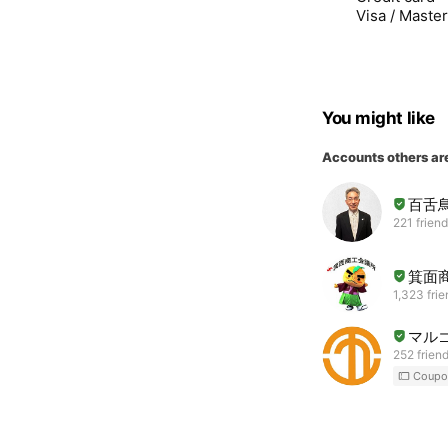
Visa / Maste
You might like
Accounts others ar
百舌
221 frien
箕面
1,323 fri
マル
252 frien
Coupo