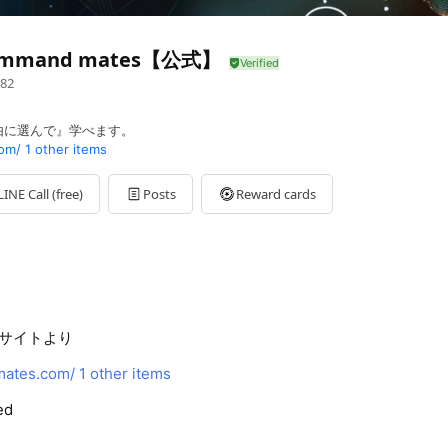
command mates【公式】
82
由に選んで』学べます。
om/
1 other items
LINE Call (free)
Posts
Reward cards
サイトより
ates.com/
1 other items
ed