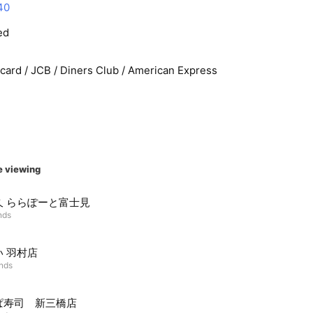
40
ed
rcard / JCB / Diners Club / American Express
e viewing
久 ららぽーと富士見
nds
い 羽村店
ends
ぱ寿司 新三橋店