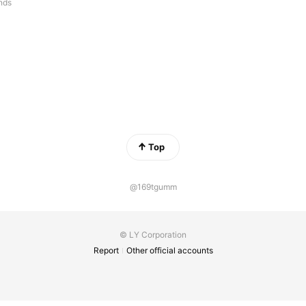
ends
Top
@169tgumm
© LY Corporation
Report
Other official accounts