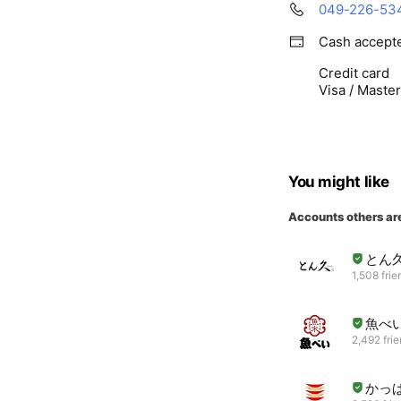
049-226-53
Cash accept
Credit card
Visa / Maste
You might like
Accounts others ar
とん
1,508 frie
魚べ
2,492 fri
かっ