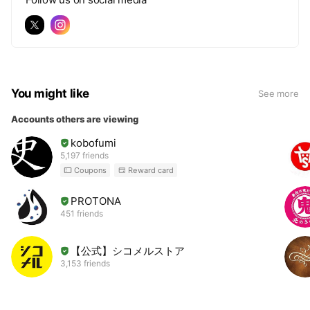
You might like
See more
Accounts others are viewing
kobofumi
5,197 friends
Coupons
Reward card
PROTONA
451 friends
【公式】シコメルストア
3,153 friends