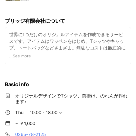
ブリッジ有限会社について
世界に1つだけのオリジナルアイテムを作成できるサービ
スです。アイテムはワッペンをはじめ、Tシャツやキャッ
プ、トートバッグなどさまざま。無駄なコストは徹底的に
削減し、自社工場で高品質なオリジナルアイテムを低価格
...
See more
で作成いたします。国内メーカーで創業20年の実績がある
ので、安心してご注文いただけます◎
Basic info
オリジナルデザインでTシャツ、前掛け、のれんが作れ
ます♪
Thu
10:00 - 18:00
~ ￥1,000
0265-78-2125