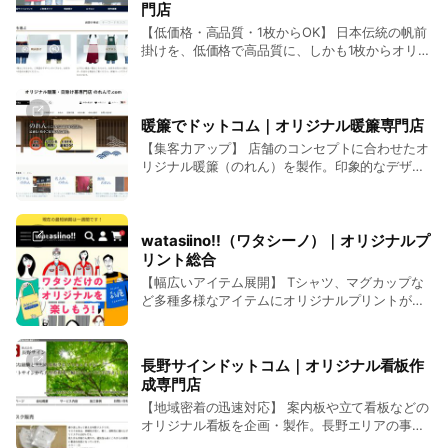
門店
【低価格・高品質・1枚からOK】 日本伝統の帆前
掛けを、低価格で高品質に、しかも1枚からオリジ
ナル製作できます。手軽に特別な一着を注文でき
るサイトです。
暖簾でドットコム｜オリジナル暖簾専門店
【集客力アップ】 店舗のコンセプトに合わせたオ
リジナル暖簾（のれん）を製作。印象的なデザイ
ンで集客効果を高めます。
watasiino!!（ワタシーノ）｜オリジナルプ
リント総合
【幅広いアイテム展開】 Tシャツ、マグカップな
ど多種多様なアイテムにオリジナルプリントが可
能。小ロットから発注できます。
長野サインドットコム｜オリジナル看板作
成専門店
【地域密着の迅速対応】 案内板や立て看板などの
オリジナル看板を企画・製作。長野エリアの事業
ニーズに迅速に対応します。