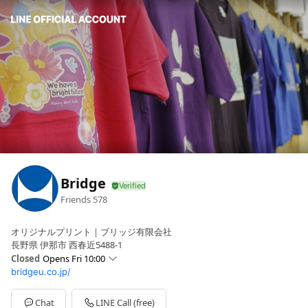
Bridge
Friends
578
オリジナルプリント｜ブリッジ有限会社
長野県 伊那市 西春近5488-1
Closed
Opens Fri 10:00
bridgeu.co.jp/
Sun
Closed
Mon
10:00 - 18:00
Tue
10:00 - 18:00
Chat
LINE Call (free)