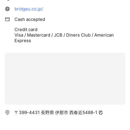
bridgeu.co.jp/
Cash accepted
Credit card
Visa / Mastercard / JCB / Diners Club / American
Express
〒399-4431 長野県 伊那市 西春近5488-1