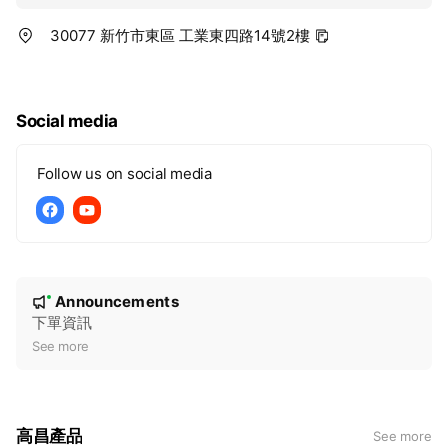
30077 新竹市東區 工業東四路14號2樓
Social media
Follow us on social media
N
Announcements
New
o
下單資訊
t
See more
i
c
e
高昌產品
See more