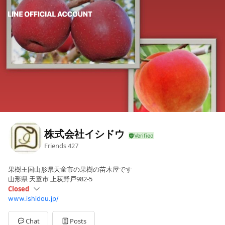
株式会社イシドウ
Friends
427
果樹王国山形県天童市の果樹の苗木屋です
山形県 天童市 上荻野戸982-5
Closed
www.ishidou.jp/
Sun
Closed
Mon
08:00 - 17:00
Tue
08:00 - 17:00
Chat
Posts