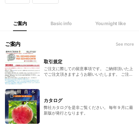
Wed
08:00 - 17:00
Thu
08:00 - 17:00
Fri
08:00 - 17:00
Sat
Closed
ご案内
Basic info
You might like
3月～5月、9月～12月は土曜も営業
ご案内
See more
取引規定
ご注文に際しての留意事項です。 ご納得頂いた上
でご注文頂きますようお願いいたします。 ご注文
はお電話かFAXにて承ります！
カタログ
弊社カタログを是非ご覧ください。 毎年９月に最
新版が発行となります。