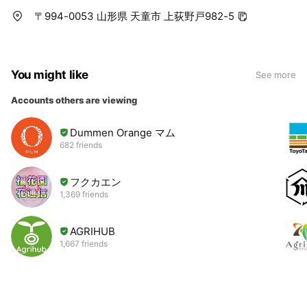
〒994-0053 山形県 天童市 上荻野戸982-5
You might like
See more
Accounts others are viewing
Dummen Orange マム
682 friends
フクカエン
1,369 friends
AGRIHUB
1,667 friends