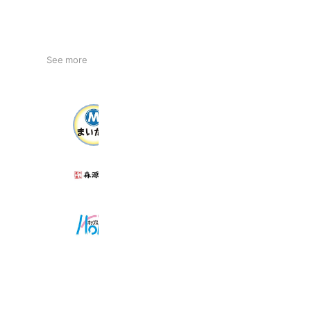
See more
まいたび®（毎日新聞旅行）
2,177 friends
食の達人 森源商店auPAYマーケット
6,956 friends
旅のプロが名産品をご紹介ホップス
17,192 friends