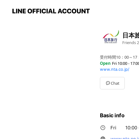
日本
Friends
2
受付時間10：00～17
Open
Fri 10:00 - 17:0
www.nta.co.jp/
Sun
10:00 - 17:00
Mon
10:00 - 17:00
Tue
10:00 - 17:00
Chat
Wed
10:00 - 17:00
Thu
10:00 - 17:00
Fri
10:00 - 17:00
Sat
10:00 - 17:00
Basic info
Fri
10:00 
www.nta.co.j