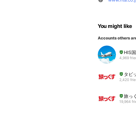
You might like
Accounts others ar
HIS
4,969 fri
タビ
2,420 fri
旅っ
19,964 fr