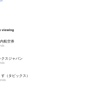
e viewing
国内航空券
ends
ックスジャパン
ends
くす（タビックス）
iends