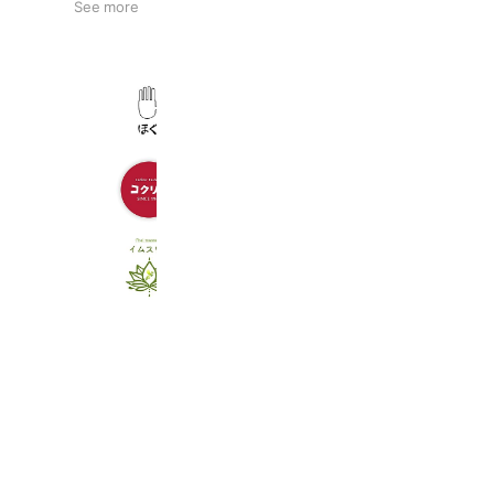
See more
ほぐ
198 friends
Coupons
Reward card
婦人服コクリコ
240 friends
Coupons
Thai massage イムスワイ
209 friends