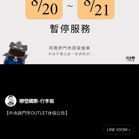
聯瑩國際-行李箱
【中央路門市OUTLET休假公告】
▪️8/20（六）～8/21（日）中央路門市暫停營業
LINE VOOM
我們這兩天會在世貿一館的旅遊展呦～（攤位：B114）