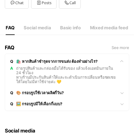
Tue
10:00 - 19:00
Chat
Posts
Call
Wed
10:00 - 19:00
Thu
10:00 - 19:00
Fri
10:00 - 19:00
Sat
10:00 - 19:00
FAQ
Social media
Basic info
Mixed media feed
FAQ
See more
Q
🛍 หากสินค้าชำรุดจากการขนส่ง ต้องทำอย่างไร?
A
ถ่ายรูปสินค้าและกล่องเมื่อได้รับของ แล้วแจ้งแอดมินภายใน
24 ชั่วโมง
ทางร้านมีประกันสินค้าให้และจะดำเนินการเปลี่ยนหรือชดเชย
ให้โดยไม่มีค่าใช้จ่ายค่ะ 💛
Q
🎨 กรอบรูปใช้เวลาผลิตกี่วัน?
Q
🖼 กรอบรูปมีให้เลือกกี่แบบ?
Social media