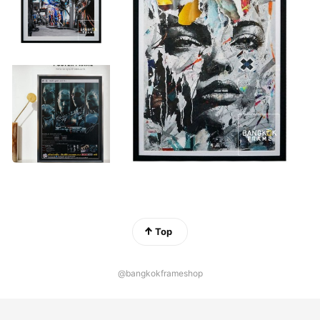
Top
@bangkokframeshop